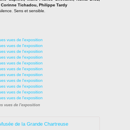
h
Corinne Tichadou, Philippe Tardy
a
silence. Sens et sensible.
r
t
r
e
u
s
e
,
e
n
I
s
è
r
e
,
s vues de l'exposition
a
6
0
Musée de la Grande Chartreuse
a