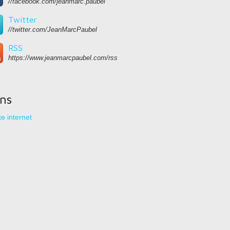
//facebook.com/jeanmarc.paubel
Twitter
//twitter.com/JeanMarcPaubel
Musée de la Grande Chartreuse fête ses 60 ans avec une no
RSS
https://www.jeanmarcpaubel.com/rss
ens
e internet