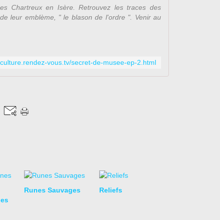
n
des Chartreux en Isère. Retrouvez les traces des
s
de leur emblème, " le blason de l'ordre ". Venir au
c
e
t
t
e
//culture.rendez-vous.tv/secret-de-musee-ep-2.html
a
n
n
é
e
.
D
e
p
u
i
s
s
Runes Sauvages
Reliefs
o
nes
n
o