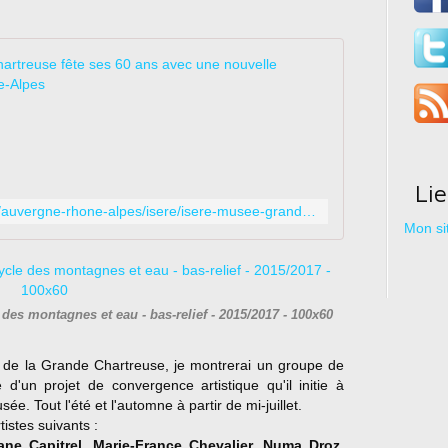
En Isère, le 
L
e
M
u
s
Li
é
http://france3-regions.francetvinfo.fr/auvergne-rhone-alpes/isere/isere-musee-grande-chartreuse-fete-ses-60-ans-nouvelle-exposition-1302725.html
e
Mon sit
d
e
l
a
des montagnes et eau - bas-relief - 2015/2017 - 100x60
G
r
a
e de la Grande Chartreuse, je montrerai un groupe de
n
 d'un projet de convergence artistique qu'il initie à
d
e. Tout l'été et l'automne à partir de mi-juillet.
e
istes suivants :
C
ane Capitrel, Marie-France Chevalier, Numa Droz,