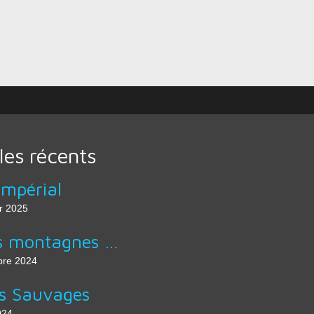
cles récents
Impérial
r 2025
A nos montagnes partagées
re 2024
s Sauvages
024